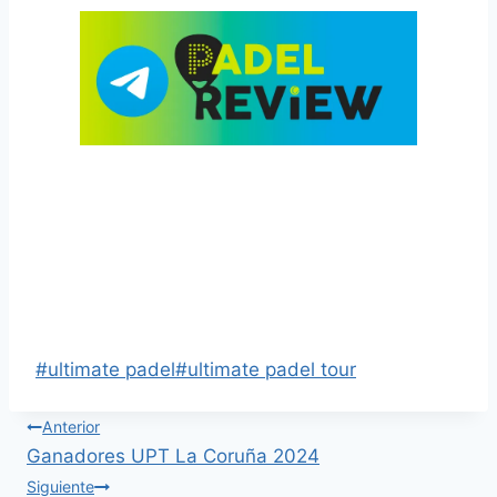
Retransmisión Ultimate Padel Tour La Coruña
Resultados Octavos UPT La Coruña y
enfrentamientos y retransmisión de los cuartos
de Final
#
ultimate padel
#
ultimate padel tour
Anterior
Ganadores UPT La Coruña 2024
Siguiente