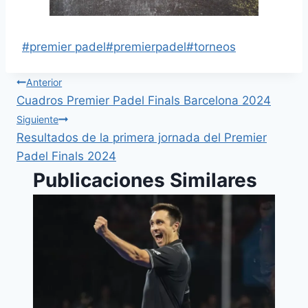
#
premier padel
#
premierpadel
#
torneos
Anterior
Cuadros Premier Padel Finals Barcelona 2024
Siguiente
Resultados de la primera jornada del Premier
Padel Finals 2024
Publicaciones Similares