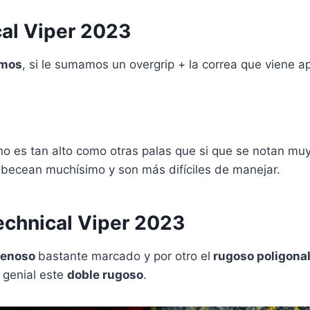
cal Viper 2023
amos
, si le sumamos un overgrip + la correa que viene ap
no es tan alto como otras palas que si que se notan m
abecean muchísimo y son más difíciles de manejar.
echnical Viper 2023
renoso
bastante marcado y por otro el
rugoso poligona
r genial este
doble rugoso
.