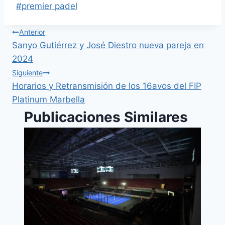
#
premier padel
Anterior
Sanyo Gutiérrez y José Diestro nueva pareja en
2024
Siguiente
Horarios y Retransmisión de los 16avos del FIP
Platinum Marbella
Publicaciones Similares