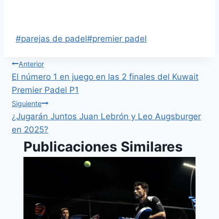
Race 2024
#
parejas de padel
#
premier padel
Anterior
El número 1 en juego en las 2 finales del Kuwait
Premier Padel P1
Siguiente
¿Jugarán Juntos Juan Lebrón y Leo Augsburger
en 2025?
Publicaciones Similares