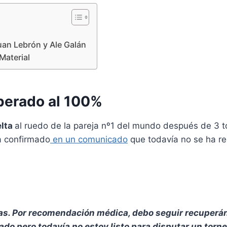
uan Lebrón y Ale Galán
Material
perado al 100%
elta
al ruedo de la pareja nº1 del mundo después de 3 t
a confirmado
en un comunicado
que todavía no se ha re
las. Por recomendación médica, debo seguir recuperán
do pero todavía no estoy listo para disputar un torne