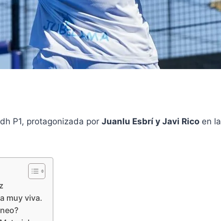
adh P1, protagonizada por
Juanlu Esbrí y Javi Rico
en la
z
la muy viva.
rneo?