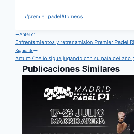
#
premier padel
#
torneos
Anterior
Enfrentamientos y retransmisión Premier Padel 
Siguiente
Arturo Coello sigue jugando con su pala del año
Publicaciones Similares