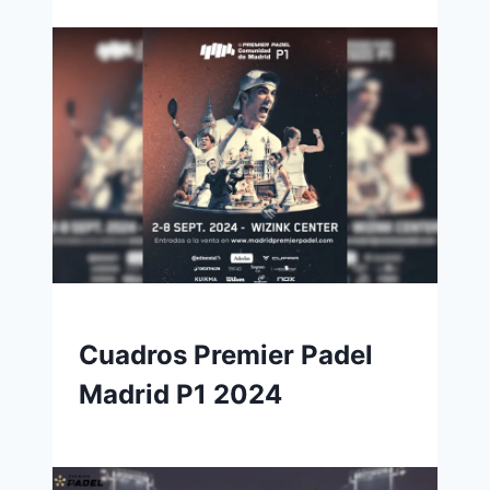
Cuadros Premier Padel
Madrid P1 2024