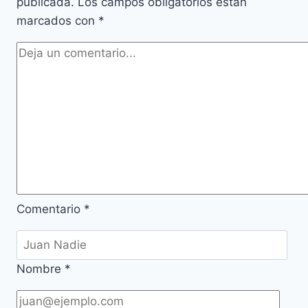
publicada.
Los campos obligatorios están
marcados con
*
Comentario
*
Nombre
*