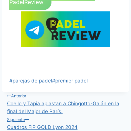
PadelReview
Así está la lucha por entrar al Master Final
Premier Padel 2024 tras el Major de París
#
parejas de padel
#
premier padel
Anterior
Coello y Tapia aplastan a Chingotto-Galán en la
final del Major de París.
Siguiente
Cuadros FIP GOLD Lyon 2024