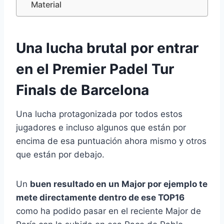
Material
Una lucha brutal por entrar
en el Premier Padel Tur
Finals de Barcelona
Una lucha protagonizada por todos estos
jugadores e incluso algunos que están por
encima de esa puntuación ahora mismo y otros
que están por debajo.
Un
buen resultado en un Major por ejemplo te
mete directamente dentro de ese TOP16
como ha podido pasar en el reciente Major de