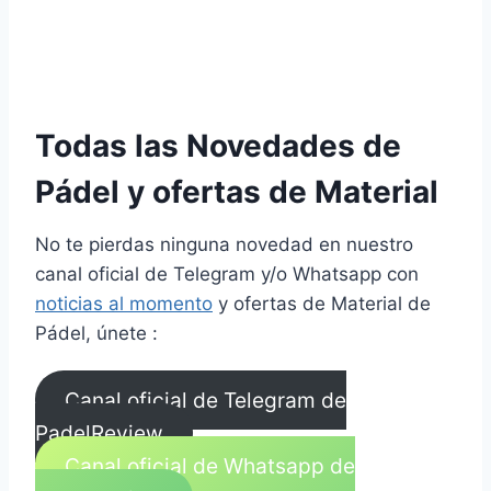
Así está la lucha por entrar al master Final
Premier Padel 2024 tras el Valladolid P2
Todas las Novedades de
Pádel y ofertas de Material
No te pierdas ninguna novedad en nuestro
canal oficial de Telegram y/o Whatsapp con
noticias al momento
y ofertas de Material de
Pádel, únete :
Canal oficial de Telegram de
PadelReview
Canal oficial de Whatsapp de