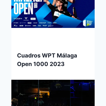
Cuadros WPT Málaga
Open 1000 2023